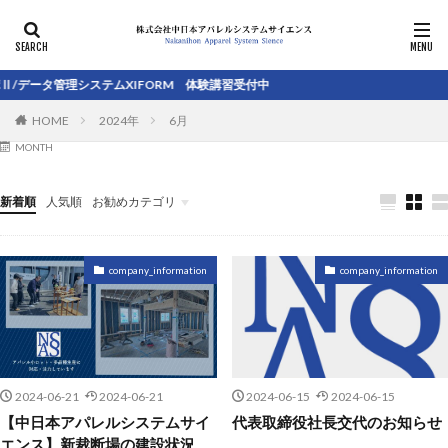
アパレル小ロット生産
アパレル縫製工場
岐阜
Ⅱ/データ管理システムXIFORM 体験講習受付中
アパレル生産 小ロット
アパレルパターンシステム
HOME
2024年
6月
MONTH
新着順
人気順
お勧めカテゴリ
未分類
company_information
company_information
2024-06-21
2024-06-21
2024-06-15
2024-06-15
【中日本アパレルシステムサイ
代表取締役社長交代のお知らせ
エンス】新裁断場の建設状況