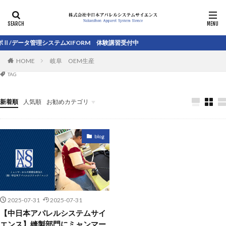
アパレル小ロット生産
アパレル縫製工場
岐阜
Ⅱ/データ管理システムXIFORM 体験講習受付中
アパレル生産 小ロット
アパレルパターンシステム
HOME
岐阜 OEM生産
TAG
新着順
人気順
お勧めカテゴリ
未分類
blog
2025-07-31
2025-07-31
【中日本アパレルシステムサイ
エンス】縫製部門にミャンマー